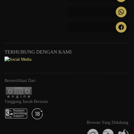
TERHUBUNG DENGAN KAMI
Bersertifikasi Dari
Tanggung Jawab Bermain
Browser Yang Didukung