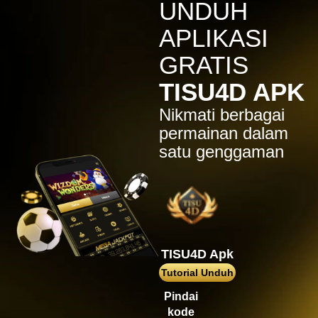
IDR
3,754,000.00
UNDUH
Mahjong ways 3 - Black
Scatter
APLIKASI
gac****p
GRATIS
IDR
9,122,000.00
Gates of Olympus™
TISU4D APK
ma****z
Nikmati berbagai
IDR
3,777,210.00
Sweet Bonanza
permainan dalam
satu genggaman
sa2****4
IDR
4,421,000.00
Gates of Gatot Kaca 1000
pet****17
IDR
8,126,000.00
Spaceman
TISU4D Apk
ya****er
IDR
12,659,100.00
Tutorial Unduh
Starlight Princess
Pindai
bu****2
kode
IDR
15,234,000.00