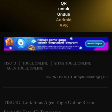
QR
Mahjong Wins 3 – Black
Scatter
untuk
Unduh
Android
APK
TISU4D
TOGEL ONLINE
SITUS TOGEL ONLINE
AGEN TOGEL ONLINE
©2026 TISU4D. Hak cipta dilindungi | 18+
TISU4D: Link Situs Agen Togel Online Resmi