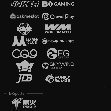
E-Sports