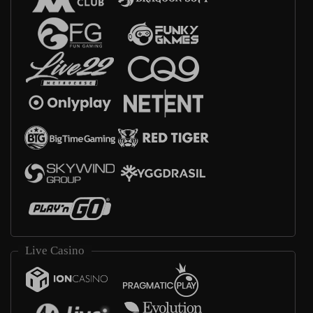
Live Casino