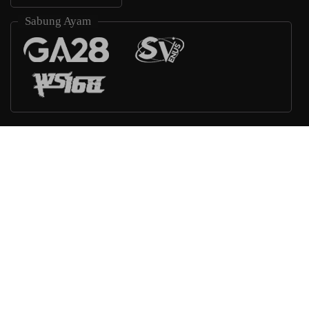
Sabung Ayam