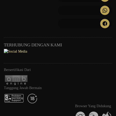
TERHUBUNG DENGAN KAMI
Bersertifikasi Dari
Tanggung Jawab Bermain
Browser Yang Didukung