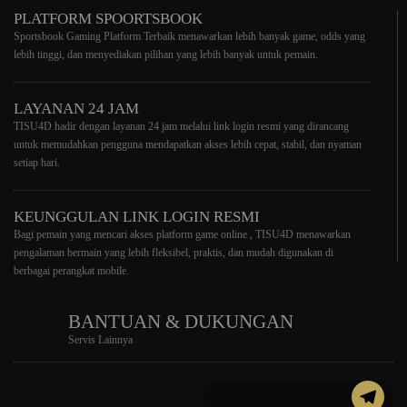
PLATFORM SPOORTSBOOK
Sportsbook Gaming Platform Terbaik menawarkan lebih banyak game, odds yang
lebih tinggi, dan menyediakan pilihan yang lebih banyak untuk pemain.
LAYANAN 24 JAM
TISU4D hadir dengan layanan 24 jam melalui link login resmi yang dirancang
untuk memudahkan pengguna mendapatkan akses lebih cepat, stabil, dan nyaman
setiap hari.
KEUNGGULAN LINK LOGIN RESMI
Bagi pemain yang mencari akses platform game online , TISU4D menawarkan
pengalaman bermain yang lebih fleksibel, praktis, dan mudah digunakan di
berbagai perangkat mobile.
BANTUAN & DUKUNGAN
Servis Lainnya