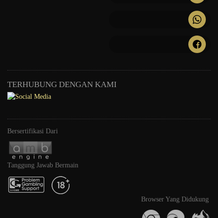
TERHUBUNG DENGAN KAMI
Bersertifikasi Dari
Tanggung Jawab Bermain
Browser Yang Didukung