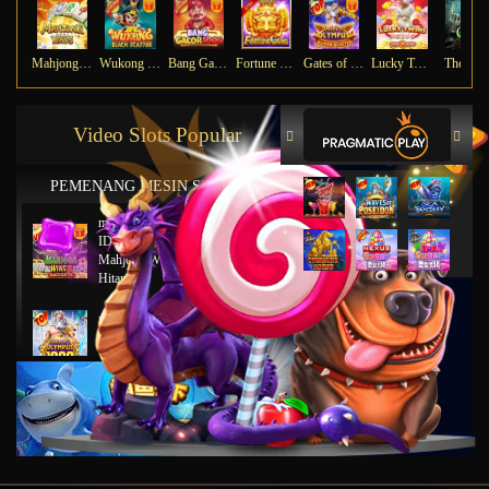
Mahjong Ways
Wukong - Black Scatter
Bang Gacor 1000
Fortune Gems
Gates of Olympus Super Scatter
Lucky Twins Nexus
The Cry
Video Slots Popular
PEMENANG MESIN SLOT
mu****45
IDR
8,777,8888.00
Mahjong Wins 2 – Scatter
Hitam
ya****tz
IDR
11,663,754.00
Starlight Princess x500
jus****12
IDR
5,231,773.00
Gates of Olympus 1000
gab****7