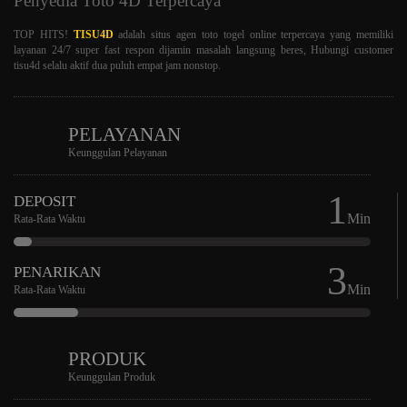
Penyedia Toto 4D Terpercaya
TOP HITS!
TISU4D
adalah situs agen toto togel online terpercaya yang memiliki
layanan 24/7 super fast respon dijamin masalah langsung beres, Hubungi customer
tisu4d selalu aktif dua puluh empat jam nonstop.
PELAYANAN
Keunggulan Pelayanan
1
DEPOSIT
Min
Rata-Rata Waktu
3
PENARIKAN
Min
Rata-Rata Waktu
PRODUK
Keunggulan Produk