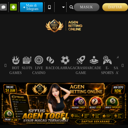
Main di
MASUK
DAFTAR
Telegram
HOT
SLOTS
LIVE
RACE
OLAHRAGA
CRASH
ARCADE
E-
SABUN
GAMES
CASINO
GAME
SPORTS
AYAM