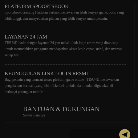
PLATFORM SPOORTSBOOK
Sportsbook Gaming Platform Terbaik menawarkan lebih banyak game, odds yang
lebih tinggi, dan menyediakan pilihan yang lebih banyak untuk pemain.
LAYANAN 24 JAM
TISU4D hadir dengan layanan 24 jam melalui link login resmi yang dirancang
untuk memudahkan pengguna mendapatkan akses lebih cepat, stabil, dan nyaman
setiap hari.
KEUNGGULAN LINK LOGIN RESMI
Bagi pemain yang mencari akses platform game online , TISU4D menawarkan
pengalaman bermain yang lebih fleksibel, praktis, dan mudah digunakan di
berbagai perangkat mobile.
BANTUAN & DUKUNGAN
Servis Lainnya