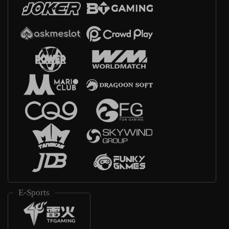
E-Sports