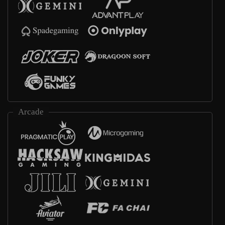
Arcade