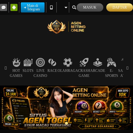
Main di
MASUK
DAFTAR
Telegram
HOT
SLOTS
LIVE
RACE
OLAHRAGA
CRASH
ARCADE
E-
SABUN
GAMES
CASINO
GAME
SPORTS
AYAM