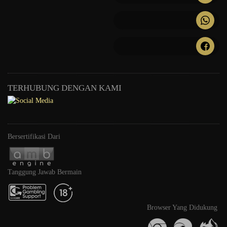
TERHUBUNG DENGAN KAMI
Bersertifikasi Dari
Tanggung Jawab Bermain
Browser Yang Didukung