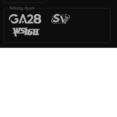
Sabung Ayam