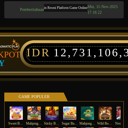
Min, 11-Nov-2025
Link Login Resmi Platform Game Online Terpercaya 2026
TOP HITS! TI
Pemberitahuan
17.18.22
IDR
12,731,106,
KPOT
Y
GAME POPULER
Sweet Bonanza Super Scatter
Mahjong Wins 3 – Black Scatter
Sticky Bandits Thunder Rail
Sugar Bang Bang 2
Mahjong Ways 2
Wild Bounty Showdown
Ne