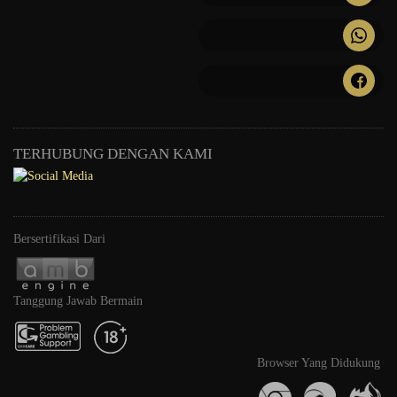
TERHUBUNG DENGAN KAMI
Bersertifikasi Dari
Tanggung Jawab Bermain
Browser Yang Didukung