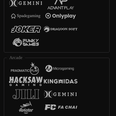
Arcade