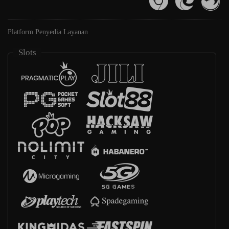
Platform Penyedia Layanan
Slots