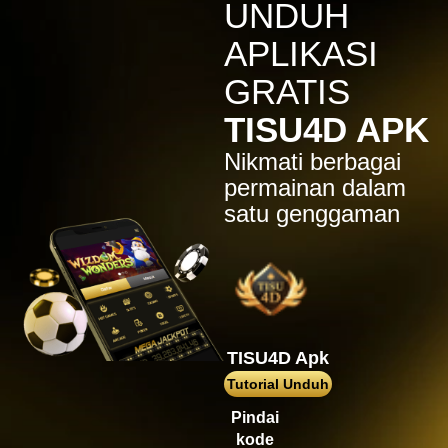
IDR
3,754,000.00
UNDUH
Mahjong ways 3 - Black
Scatter
APLIKASI
gac****p
GRATIS
IDR
9,122,000.00
Gates of Olympus™
TISU4D APK
ma****z
Nikmati berbagai
IDR
3,777,210.00
Sweet Bonanza
permainan dalam
satu genggaman
sa2****4
IDR
4,421,000.00
Gates of Gatot Kaca 1000
pet****17
IDR
8,126,000.00
Spaceman
TISU4D Apk
ya****er
IDR
12,659,100.00
Tutorial Unduh
Starlight Princess
Pindai
bu****2
kode
IDR
15,234,000.00