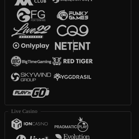
Live Casino