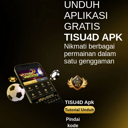
IDR
3,754,000.00
UNDUH
Mahjong ways 3 - Black
Scatter
APLIKASI
gac****p
GRATIS
IDR
9,122,000.00
Gates of Olympus™
TISU4D APK
ma****z
Nikmati berbagai
IDR
3,777,210.00
Sweet Bonanza
permainan dalam
satu genggaman
sa2****4
IDR
4,421,000.00
Gates of Gatot Kaca 1000
pet****17
IDR
8,126,000.00
Spaceman
TISU4D Apk
ya****er
IDR
12,659,100.00
Tutorial Unduh
Starlight Princess
Pindai
bu****2
kode
IDR
15,234,000.00