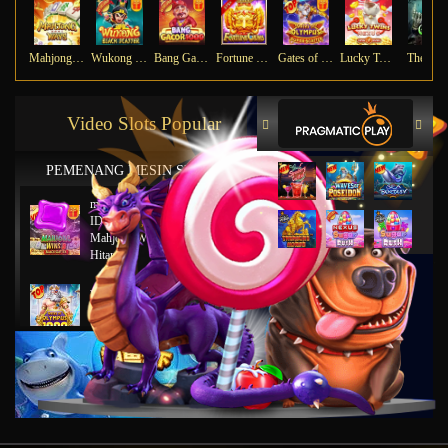
Mahjong Ways
Wukong - Black Scatter
Bang Gacor 1000
Fortune Gems
Gates of Olympus Super Scatter
Lucky Twins Nexus
The Cry
Video Slots Popular
PEMENANG MESIN SLOT
mu****45
IDR
8,777,8888.00
Mahjong Wins 2 – Scatter
Hitam
ya****tz
IDR
11,663,754.00
Starlight Princess x500
jus****12
IDR
5,231,773.00
Gates of Olympus 1000
gab****7