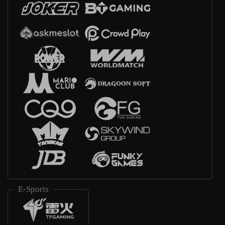
E-Sports