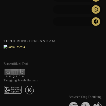
TERHUBUNG DENGAN KAMI
Bersertifikasi Dari
Tanggung Jawab Bermain
Browser Yang Didukung