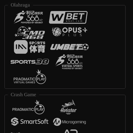
Olahraga
Crash Game