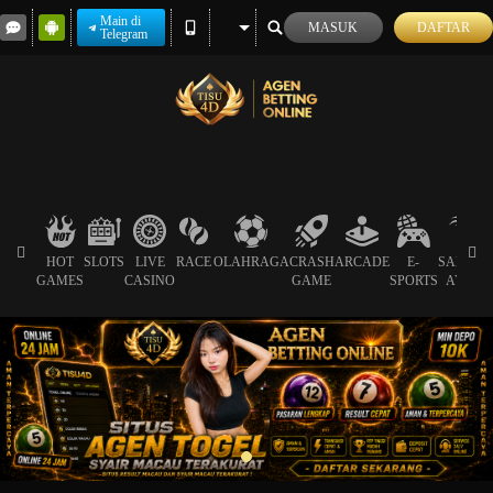
Main di
MASUK
DAFTAR
Telegram
HOT
SLOTS
LIVE
RACE
OLAHRAGA
CRASH
ARCADE
E-
SABUN
GAMES
CASINO
GAME
SPORTS
AYAM