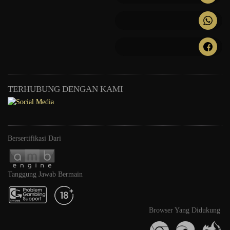
TERHUBUNG DENGAN KAMI
Bersertifikasi Dari
Tanggung Jawab Bermain
Browser Yang Didukung