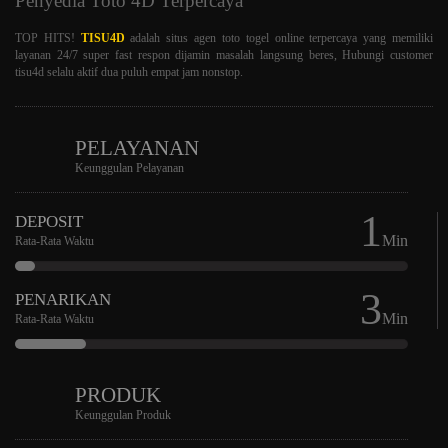
Penyedia Toto 4D Terpercaya
TOP HITS!
TISU4D
adalah situs agen toto togel online terpercaya yang memiliki
layanan 24/7 super fast respon dijamin masalah langsung beres, Hubungi customer
tisu4d selalu aktif dua puluh empat jam nonstop.
PELAYANAN
Keunggulan Pelayanan
1
DEPOSIT
Min
Rata-Rata Waktu
3
PENARIKAN
Min
Rata-Rata Waktu
PRODUK
Keunggulan Produk