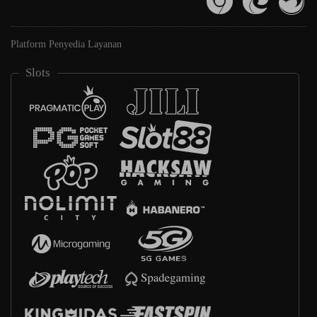
Platform Penyedia Layanan
Slots