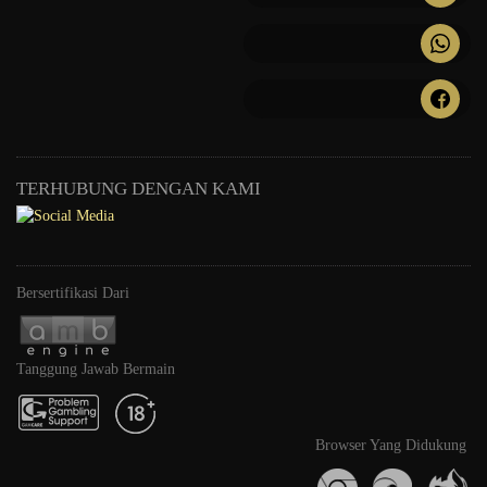
TERHUBUNG DENGAN KAMI
Bersertifikasi Dari
Tanggung Jawab Bermain
Browser Yang Didukung