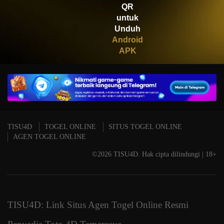
QR
Mahjong Wins 3 – Black
Scatter
untuk
Unduh
Android
APK
TISU4D
TOGEL ONLINE
SITUS TOGEL ONLINE
AGEN TOGEL ONLINE
©2026 TISU4D. Hak cipta dilindungi | 18+
TISU4D: Link Situs Agen Togel Online Resmi