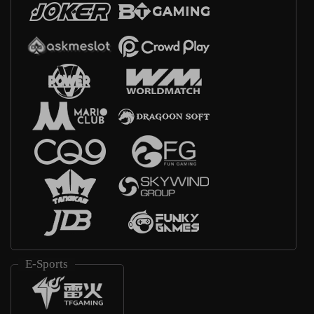
E-Sports