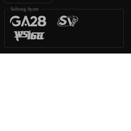
Sabung Ayam