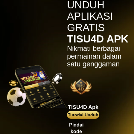
IDR
3,754,000.00
UNDUH
Mahjong ways 3 - Black
Scatter
APLIKASI
gac****p
GRATIS
IDR
9,122,000.00
Gates of Olympus™
TISU4D APK
ma****z
Nikmati berbagai
IDR
3,777,210.00
Sweet Bonanza
permainan dalam
satu genggaman
sa2****4
IDR
4,421,000.00
Gates of Gatot Kaca 1000
pet****17
IDR
8,126,000.00
Spaceman
TISU4D Apk
ya****er
IDR
12,659,100.00
Tutorial Unduh
Starlight Princess
Pindai
bu****2
kode
IDR
15,234,000.00