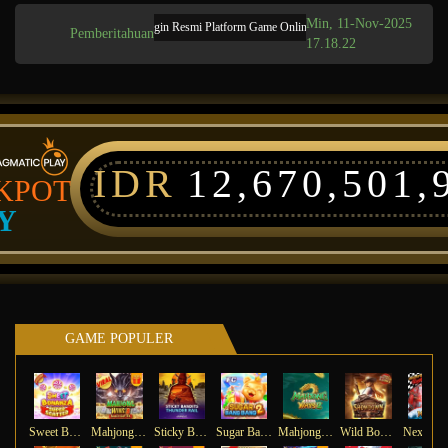
Min, 11-Nov-2025
Link Login Resmi Platform Game Online Terpercaya 2026
TOP HITS! T
Pemberitahuan
17.18.22
IDR
12,670,501,
KPOT
Y
GAME POPULER
Sweet Bonanza Super Scatter
Mahjong Wins 3 – Black Scatter
Sticky Bandits Thunder Rail
Sugar Bang Bang 2
Mahjong Ways 2
Wild Bounty Showdown
Ne