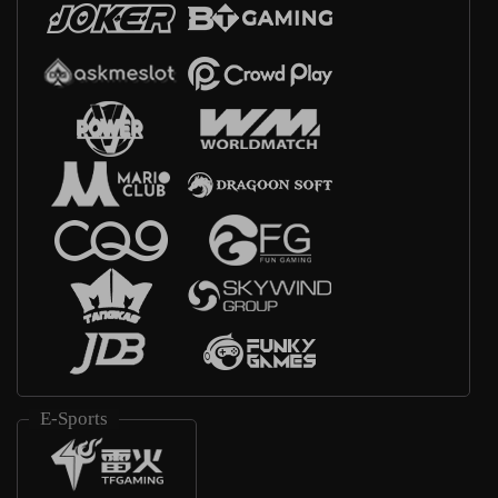
E-Sports