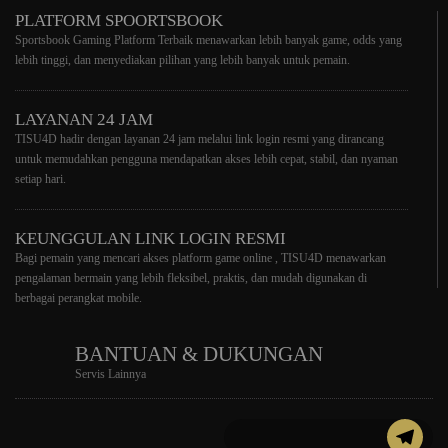
PLATFORM SPOORTSBOOK
Sportsbook Gaming Platform Terbaik menawarkan lebih banyak game, odds yang
lebih tinggi, dan menyediakan pilihan yang lebih banyak untuk pemain.
LAYANAN 24 JAM
TISU4D hadir dengan layanan 24 jam melalui link login resmi yang dirancang
untuk memudahkan pengguna mendapatkan akses lebih cepat, stabil, dan nyaman
setiap hari.
KEUNGGULAN LINK LOGIN RESMI
Bagi pemain yang mencari akses platform game online , TISU4D menawarkan
pengalaman bermain yang lebih fleksibel, praktis, dan mudah digunakan di
berbagai perangkat mobile.
BANTUAN & DUKUNGAN
Servis Lainnya