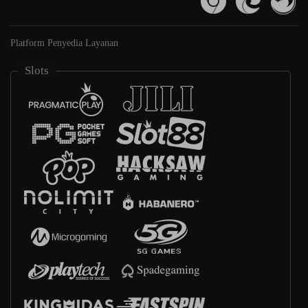
Platform Penyedia Layanan
Slots