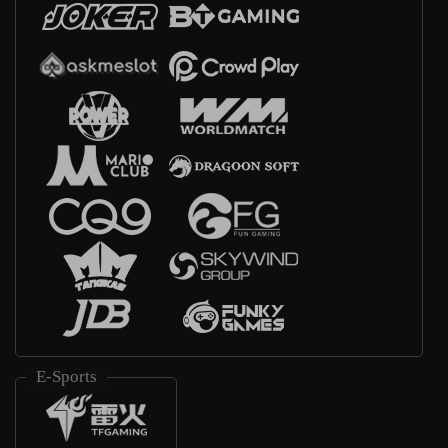
E-Sports