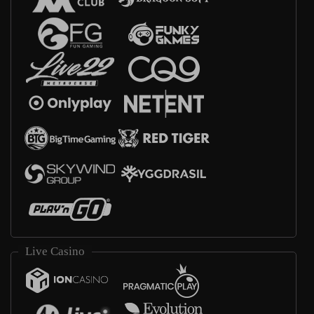
Live Casino