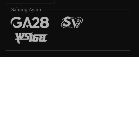
Sabung Ayam