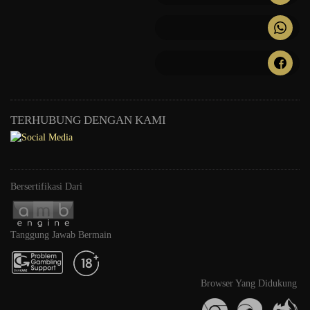
TERHUBUNG DENGAN KAMI
Bersertifikasi Dari
Tanggung Jawab Bermain
Browser Yang Didukung