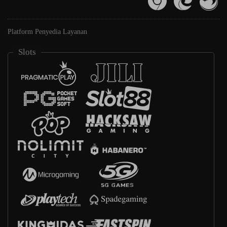
Platform Penyedia Layanan
Slots