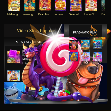
Mahjong Ways
Wukong - Black Scatter
Bang Gacor 1000
Fortune Gems
Gates of Olympus Super Scatter
Lucky Twins Nexus
The Cry
Video Slots Popular
PEMENANG MESIN SLOT
mu****45
IDR
8,777,8888.00
Mahjong Wins 2 – Scatter
Hitam
ya****tz
IDR
11,663,754.00
Starlight Princess x500
jus****12
IDR
5,231,773.00
Gates of Olympus 1000
gab****7