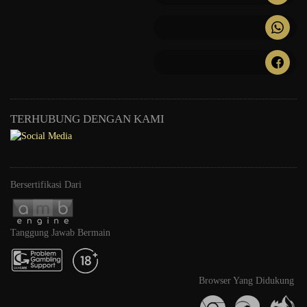
TERHUBUNG DENGAN KAMI
Bersertifikasi Dari
Tanggung Jawab Bermain
Browser Yang Didukung