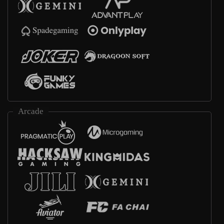
Arcade