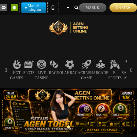
Main di
MASUK
DAFTAR
Telegram
HOT
SLOTS
LIVE
RACE
OLAHRAGA
CRASH
ARCADE
E-
SABUN
GAMES
CASINO
GAME
SPORTS
AYAM