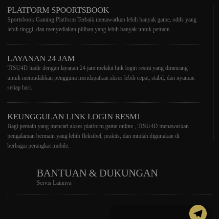
PLATFORM SPOORTSBOOK
Sportsbook Gaming Platform Terbaik menawarkan lebih banyak game, odds yang
lebih tinggi, dan menyediakan pilihan yang lebih banyak untuk pemain.
LAYANAN 24 JAM
TISU4D hadir dengan layanan 24 jam melalui link login resmi yang dirancang
untuk memudahkan pengguna mendapatkan akses lebih cepat, stabil, dan nyaman
setiap hari.
KEUNGGULAN LINK LOGIN RESMI
Bagi pemain yang mencari akses platform game online , TISU4D menawarkan
pengalaman bermain yang lebih fleksibel, praktis, dan mudah digunakan di
berbagai perangkat mobile.
BANTUAN & DUKUNGAN
Servis Lainnya