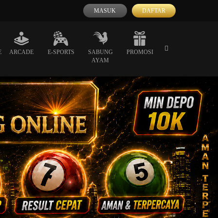
MASUK
DAFTAR
E
ARCADE
E-SPORTS
SABUNG
PROMOSI
AYAM