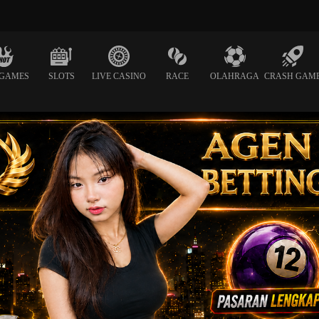
 GAMES
SLOTS
LIVE CASINO
RACE
OLAHRAGA
CRASH GAM