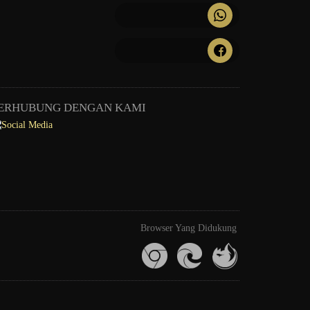
ERHUBUNG DENGAN KAMI
Browser Yang Didukung