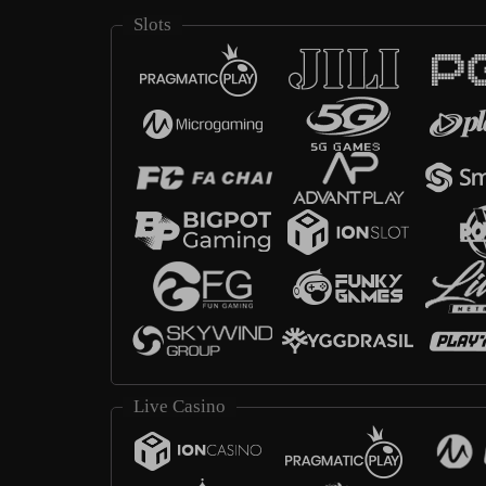
Slots
Live Casino