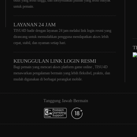
odds yang lebih tinggi, dan menyediakan pilihan yang lebih banyak
untuk pemain.
LAYANAN 24 JAM
TISU4D hadir dengan layanan 24 jam melalui link login resmi yang
dirancang untuk memudahkan pengguna mendapatkan akses lebih
cepat, stabil, dan nyaman setiap hari.
T
KEUNGGULAN LINK LOGIN RESMI
Bagi pemain yang mencari akses platform game online , TISU4D
menawarkan pengalaman bermain yang lebih fleksibel, praktis, dan
mudah digunakan di berbagai perangkat mobile.
Tanggung Jawab Bermain