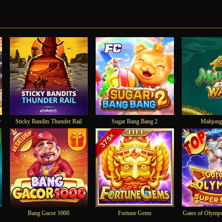
r
Sticky Bandits Thunder Rail
Sugar Bang Bang 2
Mahjong
Bang Gacor 1000
Fortune Gems
Gates of Olympu