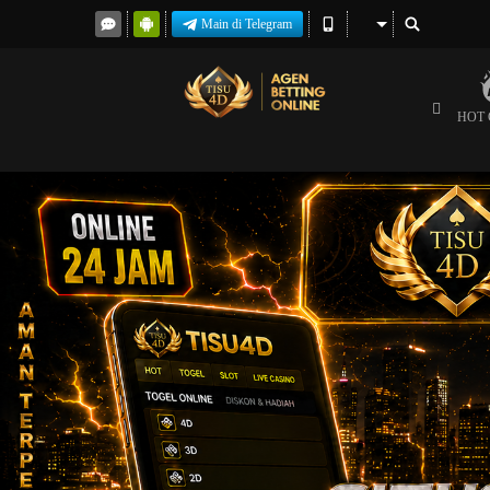
Main di Telegram
HOT