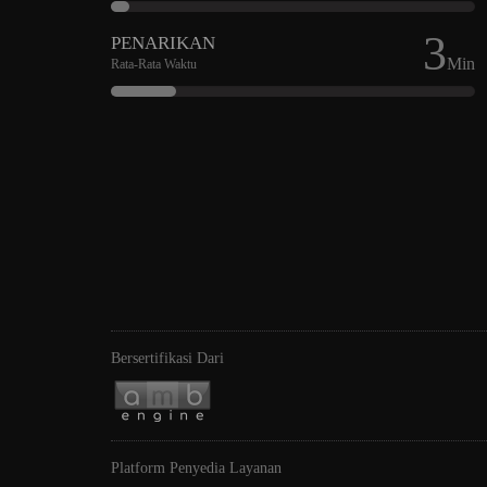
3
PENARIKAN
Min
Rata-Rata Waktu
Bersertifikasi Dari
Platform Penyedia Layanan