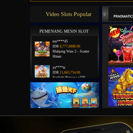
Video Slots Popular
PEMENANG MESIN SLOT
mu****45
IDR
8,777,8888.00
Mahjong Wins 2 – Scatter
Hitam
ya****tz
IDR
11,663,754.00
Starlight Princess x500
jus****12
IDR
5,231,773.00
Gates of Olympus 1000
gab****7
IDR
3,754,000.00
Mahjong ways 3 - Black
Scatter