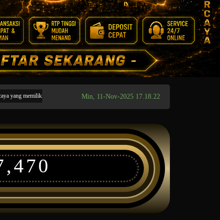
memiliki layanan 24/7 super fast respon dijamin masalah langsung beres, Hubungi customer tis
Min, 11-Nov-2025 17.18.22
7,470