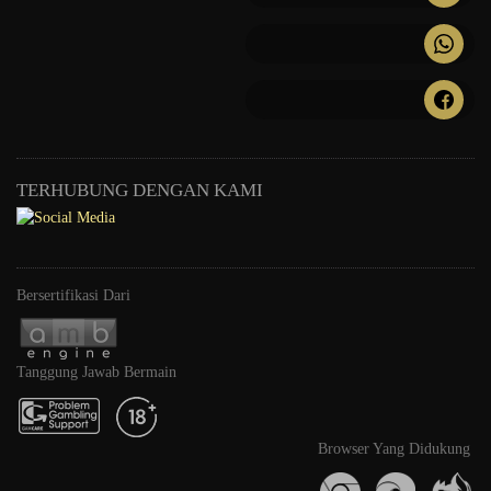
TERHUBUNG DENGAN KAMI
Bersertifikasi Dari
Tanggung Jawab Bermain
Browser Yang Didukung