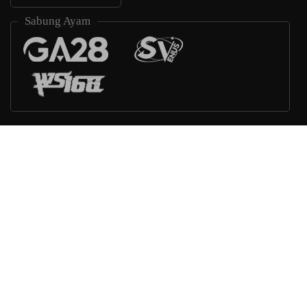
Sabung Ayam