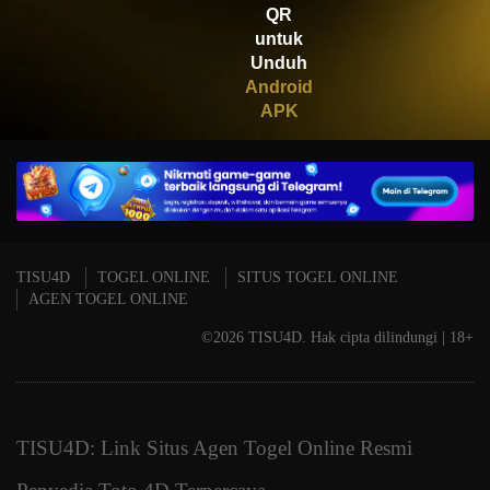
QR
Mahjong Wins 3 – Black
Scatter
untuk
Unduh
Android
APK
TISU4D
TOGEL ONLINE
SITUS TOGEL ONLINE
AGEN TOGEL ONLINE
©2026 TISU4D. Hak cipta dilindungi | 18+
TISU4D: Link Situs Agen Togel Online Resmi