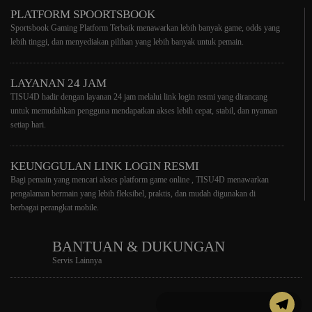
PLATFORM SPOORTSBOOK
Sportsbook Gaming Platform Terbaik menawarkan lebih banyak game, odds yang
lebih tinggi, dan menyediakan pilihan yang lebih banyak untuk pemain.
LAYANAN 24 JAM
TISU4D hadir dengan layanan 24 jam melalui link login resmi yang dirancang
untuk memudahkan pengguna mendapatkan akses lebih cepat, stabil, dan nyaman
setiap hari.
KEUNGGULAN LINK LOGIN RESMI
Bagi pemain yang mencari akses platform game online , TISU4D menawarkan
pengalaman bermain yang lebih fleksibel, praktis, dan mudah digunakan di
berbagai perangkat mobile.
BANTUAN & DUKUNGAN
Servis Lainnya