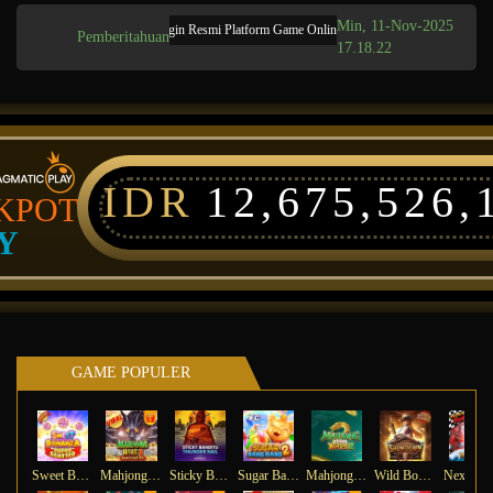
Min, 11-Nov-2025
Link Login Resmi Platform Game Online Terpercaya 2026
TOP HITS! T
Pemberitahuan
17.18.22
IDR
12,675,440,
KPOT
Y
GAME POPULER
Sweet Bonanza Super Scatter
Mahjong Wins 3 – Black Scatter
Sticky Bandits Thunder Rail
Sugar Bang Bang 2
Mahjong Ways 2
Wild Bounty Showdown
Ne