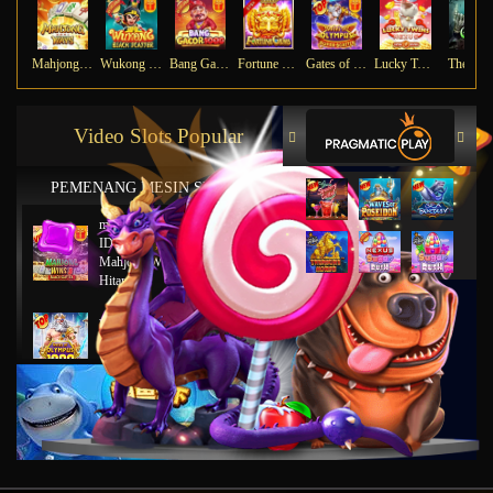
Mahjong Ways
Wukong - Black Scatter
Bang Gacor 1000
Fortune Gems
Gates of Olympus Super Scatter
Lucky Twins Nexus
The Cry
Video Slots Popular
PEMENANG MESIN SLOT
mu****45
IDR
8,777,8888.00
Mahjong Wins 2 – Scatter
Hitam
ya****tz
IDR
11,663,754.00
Starlight Princess x500
jus****12
IDR
5,231,773.00
Gates of Olympus 1000
gab****7