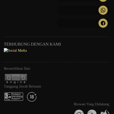
TERHUBUNG DENGAN KAMI
Bersertifikasi Dari
Tanggung Jawab Bermain
Browser Yang Didukung