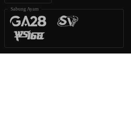
Sabung Ayam