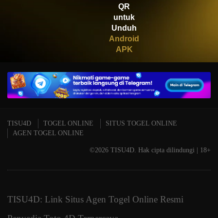
QR
Mahjong Wins 3 – Black
Scatter
untuk
Unduh
Android
APK
TISU4D
TOGEL ONLINE
SITUS TOGEL ONLINE
AGEN TOGEL ONLINE
©2026 TISU4D. Hak cipta dilindungi | 18+
TISU4D: Link Situs Agen Togel Online Resmi