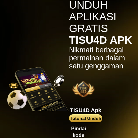
IDR
3,754,000.00
UNDUH
Mahjong ways 3 - Black
Scatter
APLIKASI
gac****p
GRATIS
IDR
9,122,000.00
Gates of Olympus™
TISU4D APK
ma****z
Nikmati berbagai
IDR
3,777,210.00
Sweet Bonanza
permainan dalam
satu genggaman
sa2****4
IDR
4,421,000.00
Gates of Gatot Kaca 1000
pet****17
IDR
8,126,000.00
Spaceman
TISU4D Apk
ya****er
IDR
12,659,100.00
Tutorial Unduh
Starlight Princess
Pindai
bu****2
kode
IDR
15,234,000.00