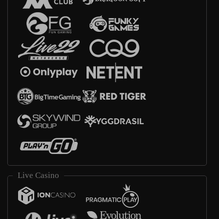
Live Casino