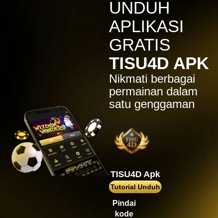
IDR
3,754,000.00
UNDUH
Mahjong ways 3 - Black
Scatter
APLIKASI
gac****p
GRATIS
IDR
9,122,000.00
Gates of Olympus™
TISU4D APK
ma****z
Nikmati berbagai
IDR
3,777,210.00
Sweet Bonanza
permainan dalam
satu genggaman
sa2****4
IDR
4,421,000.00
Gates of Gatot Kaca 1000
pet****17
IDR
8,126,000.00
Spaceman
TISU4D Apk
ya****er
IDR
12,659,100.00
Tutorial Unduh
Starlight Princess
Pindai
bu****2
kode
IDR
15,234,000.00