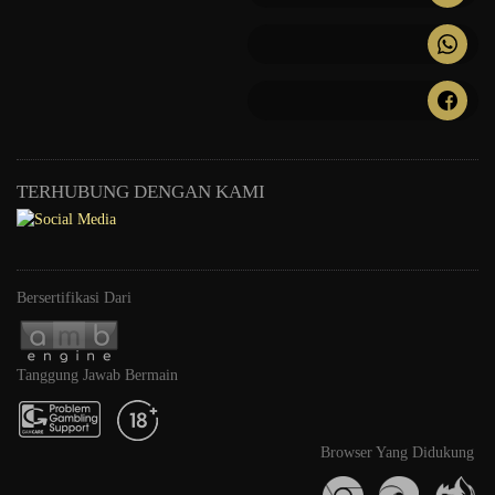
TERHUBUNG DENGAN KAMI
Bersertifikasi Dari
Tanggung Jawab Bermain
Browser Yang Didukung