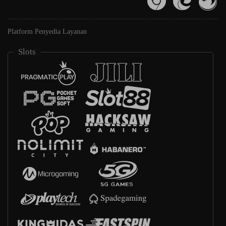
Platform Penyedia Layanan
Slots