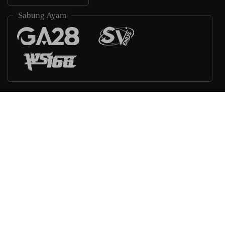
Sabung Ayam