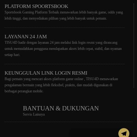
PLATFORM SPOORTSBOOK
Sportsbook Gaming Platform Terbaik menawarkan lebih banyak game, odds yang
lebih tinggi, dan menyediakan pilihan yang lebih banyak untuk pemain.
LAYANAN 24 JAM
TISU4D hadir dengan layanan 24 jam melalui link login resmi yang dirancang
untuk memudahkan pengguna mendapatkan akses lebih cepat, stabil, dan nyaman
setiap hari.
KEUNGGULAN LINK LOGIN RESMI
Bagi pemain yang mencari akses platform game online , TISU4D menawarkan
pengalaman bermain yang lebih fleksibel, praktis, dan mudah digunakan di
berbagai perangkat mobile.
BANTUAN & DUKUNGAN
Servis Lainnya