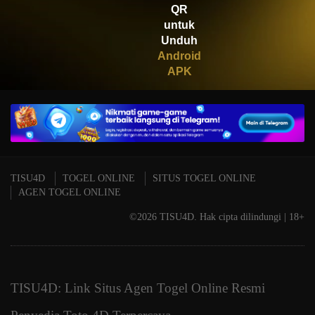
QR
Mahjong Wins 3 – Black
Scatter
untuk
Unduh
Android
APK
TISU4D
TOGEL ONLINE
SITUS TOGEL ONLINE
AGEN TOGEL ONLINE
©2026 TISU4D. Hak cipta dilindungi | 18+
TISU4D: Link Situs Agen Togel Online Resmi