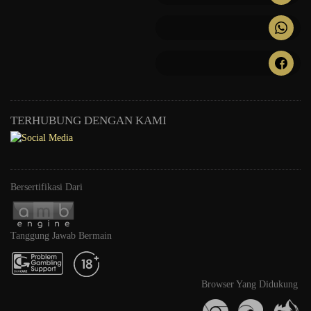
TERHUBUNG DENGAN KAMI
Bersertifikasi Dari
Tanggung Jawab Bermain
Browser Yang Didukung