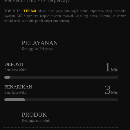
Penyedia Toto 4D Terpercaya
TOP HITS!
TISU4D
adalah situs agen toto togel online terpercaya yang memiliki
layanan 24/7 super fast respon dijamin masalah langsung beres, Hubungi customer
tisu4d selalu aktif dua puluh empat jam nonstop.
PELAYANAN
Keunggulan Pelayanan
1
DEPOSIT
Min
Rata-Rata Waktu
3
PENARIKAN
Min
Rata-Rata Waktu
PRODUK
Keunggulan Produk