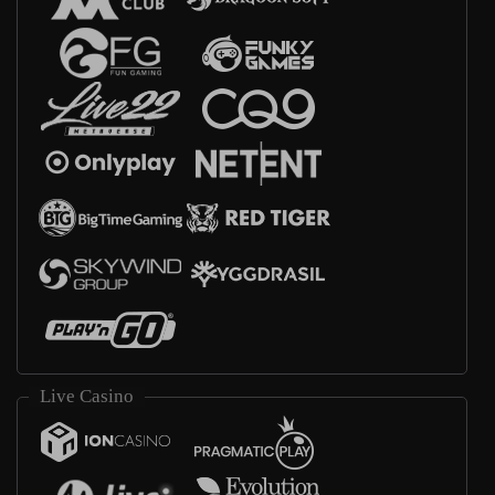
Live Casino