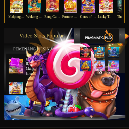
Mahjong Ways
Wukong - Black Scatter
Bang Gacor 1000
Fortune Gems
Gates of Olympus Super Scatter
Lucky Twins Nexus
The Cry
Video Slots Popular
PEMENANG MESIN SLOT
mu****45
IDR
8,777,8888.00
Mahjong Wins 2 – Scatter
Hitam
ya****tz
IDR
11,663,754.00
Starlight Princess x500
jus****12
IDR
5,231,773.00
Gates of Olympus 1000
gab****7