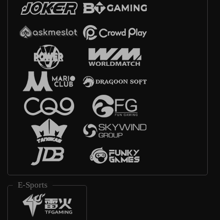
E-Sports