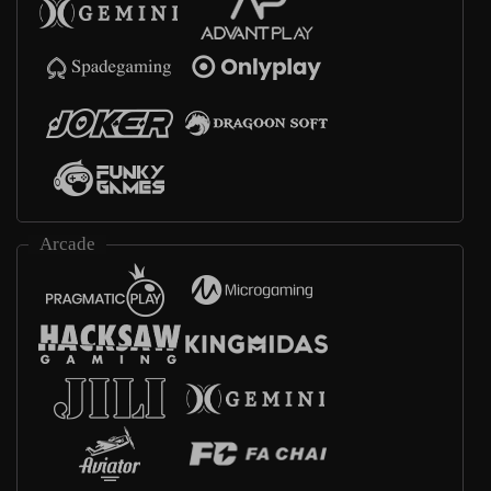
Arcade