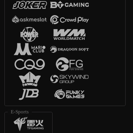
E-Sports