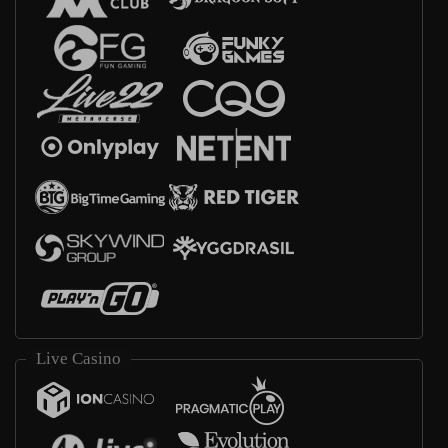
Live Casino