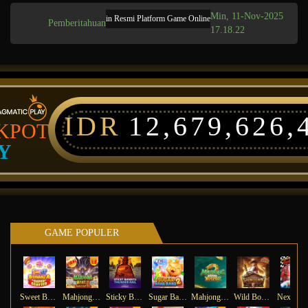
Min, 11-Nov-2025
Link Login Resmi Platform Game Online Terpercaya 2026
TOP HITS! TI
Pemberitahuan
17.18.22
IDR
12,679,638,
KPOT
Y
GAME POPULER
Sweet Bonanza Super Scatter
Mahjong Wins 3 – Black Scatter
Sticky Bandits Thunder Rail
Sugar Bang Bang 2
Mahjong Ways 2
Wild Bounty Showdown
Ne