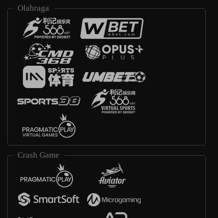
Olahraga
Crash Game