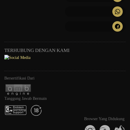
TERHUBUNG DENGAN KAMI
Bersertifikasi Dari
Tanggung Jawab Bermain
Browser Yang Didukung