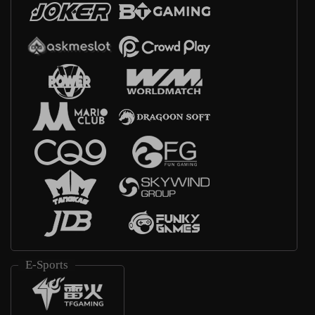
E-Sports