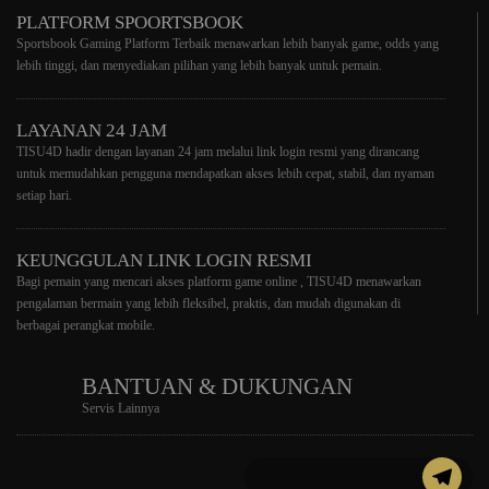
PLATFORM SPOORTSBOOK
Sportsbook Gaming Platform Terbaik menawarkan lebih banyak game, odds yang
lebih tinggi, dan menyediakan pilihan yang lebih banyak untuk pemain.
LAYANAN 24 JAM
TISU4D hadir dengan layanan 24 jam melalui link login resmi yang dirancang
untuk memudahkan pengguna mendapatkan akses lebih cepat, stabil, dan nyaman
setiap hari.
KEUNGGULAN LINK LOGIN RESMI
Bagi pemain yang mencari akses platform game online , TISU4D menawarkan
pengalaman bermain yang lebih fleksibel, praktis, dan mudah digunakan di
berbagai perangkat mobile.
BANTUAN & DUKUNGAN
Servis Lainnya