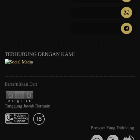
TERHUBUNG DENGAN KAMI
Bersertifikasi Dari
Tanggung Jawab Bermain
Browser Yang Didukung