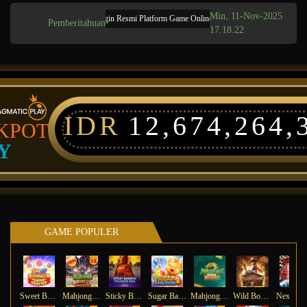
Min, 11-Nov-2025
Link Login Resmi Platform Game Online Terpercaya 2026
TOP HITS! TI
Pemberitahuan
17.18.22
IDR
12,674,268,
KPOT
Y
GAME POPULER
Sweet Bonanza Super Scatter
Mahjong Wins 3 – Black Scatter
Sticky Bandits Thunder Rail
Sugar Bang Bang 2
Mahjong Ways 2
Wild Bounty Showdown
Ne