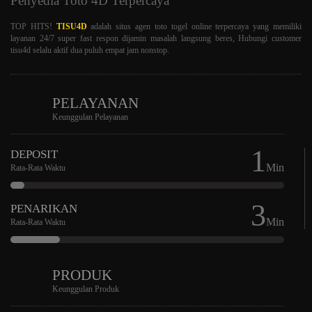
Penyedia Toto 4D Terpercaya
TOP HITS!
TISU4D
adalah situs agen toto togel online terpercaya yang memiliki
layanan 24/7 super fast respon dijamin masalah langsung beres, Hubungi customer
tisu4d selalu aktif dua puluh empat jam nonstop.
PELAYANAN
Keunggulan Pelayanan
1
DEPOSIT
Min
Rata-Rata Waktu
3
PENARIKAN
Min
Rata-Rata Waktu
PRODUK
Keunggulan Produk