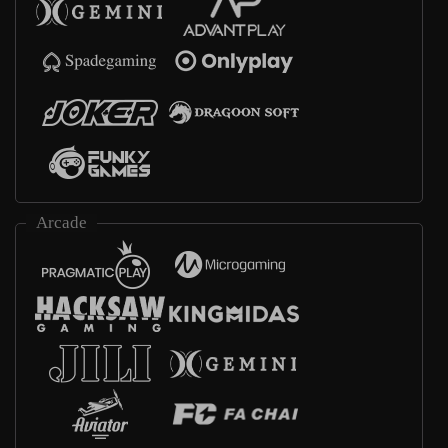
Arcade