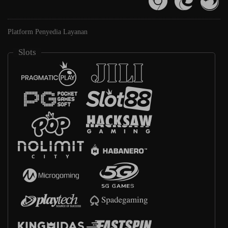
Platform Penyedia Layanan
Slots