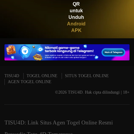
QR
Mahjong Wins 3 – Black
Scatter
untuk
Unduh
Android
APK
TISU4D
TOGEL ONLINE
SITUS TOGEL ONLINE
AGEN TOGEL ONLINE
©2026 TISU4D. Hak cipta dilindungi | 18+
TISU4D: Link Situs Agen Togel Online Resmi