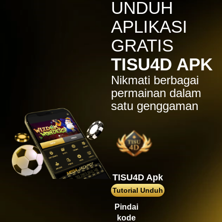
IDR
3,754,000.00
UNDUH
Mahjong ways 3 - Black
Scatter
APLIKASI
gac****p
GRATIS
IDR
9,122,000.00
Gates of Olympus™
TISU4D APK
ma****z
Nikmati berbagai
IDR
3,777,210.00
Sweet Bonanza
permainan dalam
satu genggaman
sa2****4
IDR
4,421,000.00
Gates of Gatot Kaca 1000
pet****17
IDR
8,126,000.00
Spaceman
TISU4D Apk
ya****er
IDR
12,659,100.00
Tutorial Unduh
Starlight Princess
Pindai
bu****2
kode
IDR
15,234,000.00