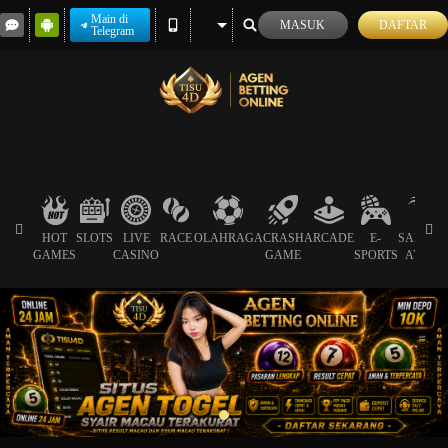
Main di
MASUK
DAFTAR
Telegram
HOT
SLOTS
LIVE
RACE
OLAHRAGA
CRASH
ARCADE
E-
SABUN
GAMES
CASINO
GAME
SPORTS
AYAM