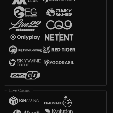
Live Casino