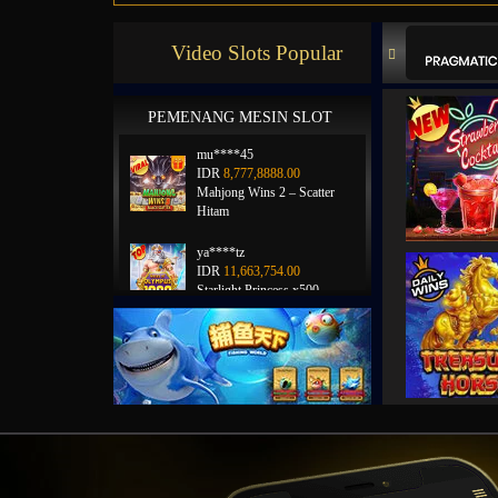
Video Slots Popular
PEMENANG MESIN SLOT
mu****45
IDR
8,777,8888.00
Mahjong Wins 2 – Scatter
Hitam
ya****tz
IDR
11,663,754.00
Starlight Princess x500
jus****12
IDR
5,231,773.00
Gates of Olympus 1000
gab****7
IDR
3,754,000.00
Mahjong ways 3 - Black
Scatter