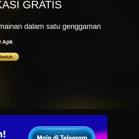
ASI GRATIS
rmainan dalam satu genggaman
 Apk
 Unduh