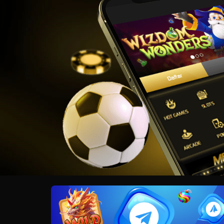
gac****p
IDR
9,122,000.00
Gates of Olympus™
ma****z
IDR
3,777,210.00
Sweet Bonanza
sa2****4
IDR
4,421,000.00
Gates of Gatot Kaca 1000
pet****17
IDR
8,126,000.00
Spaceman
ya****er
IDR
12,659,100.00
Starlight Princess
bu****2
IDR
15,234,000.00
Mahjong Wins 3 – Black
Scatter