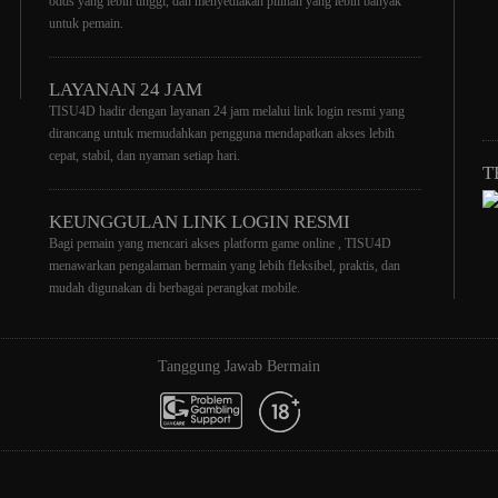
odds yang lebih tinggi, dan menyediakan pilihan yang lebih banyak
untuk pemain.
LAYANAN 24 JAM
TISU4D hadir dengan layanan 24 jam melalui link login resmi yang
dirancang untuk memudahkan pengguna mendapatkan akses lebih
cepat, stabil, dan nyaman setiap hari.
T
KEUNGGULAN LINK LOGIN RESMI
Bagi pemain yang mencari akses platform game online , TISU4D
menawarkan pengalaman bermain yang lebih fleksibel, praktis, dan
mudah digunakan di berbagai perangkat mobile.
Tanggung Jawab Bermain