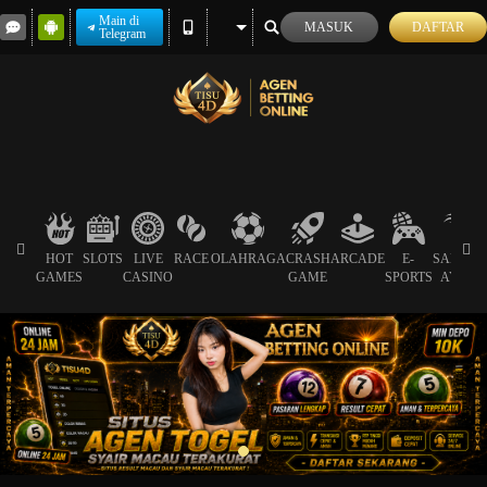
Main di
MASUK
DAFTAR
Telegram
HOT
SLOTS
LIVE
RACE
OLAHRAGA
CRASH
ARCADE
E-
SABUN
GAMES
CASINO
GAME
SPORTS
AYAM