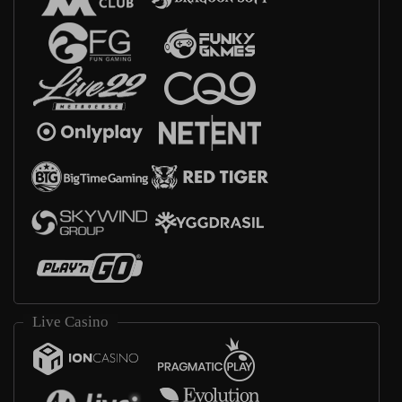
Live Casino