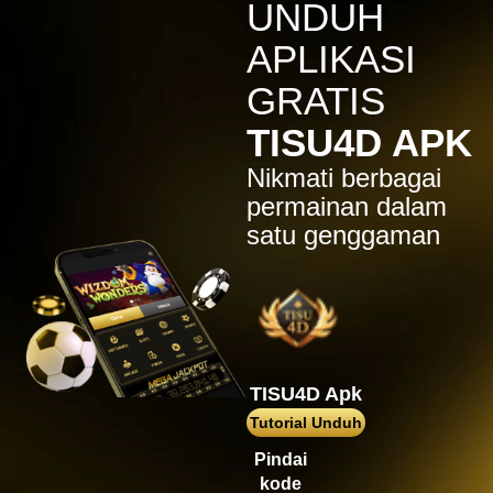
IDR
3,754,000.00
UNDUH
Mahjong ways 3 - Black
Scatter
APLIKASI
gac****p
GRATIS
IDR
9,122,000.00
Gates of Olympus™
TISU4D APK
ma****z
Nikmati berbagai
IDR
3,777,210.00
Sweet Bonanza
permainan dalam
satu genggaman
sa2****4
IDR
4,421,000.00
Gates of Gatot Kaca 1000
pet****17
IDR
8,126,000.00
Spaceman
TISU4D Apk
ya****er
IDR
12,659,100.00
Tutorial Unduh
Starlight Princess
Pindai
bu****2
kode
IDR
15,234,000.00