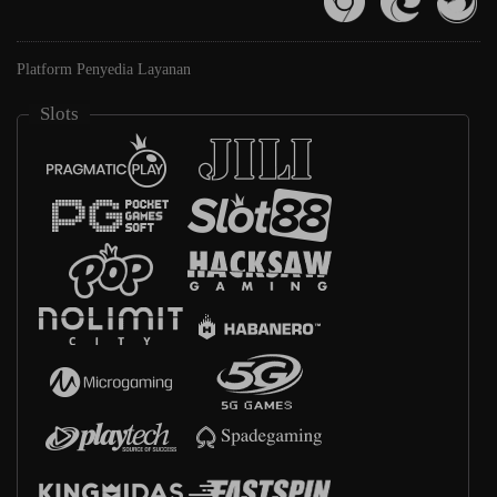
Platform Penyedia Layanan
Slots