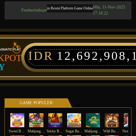
Min, 11-Nov-2025
Link Login Resmi Platform Game Online Terpercaya 2026
TOP HITS! TI
Pemberitahuan
17.18.22
IDR
12,692,908,
KPOT
Y
GAME POPULER
Sweet Bonanza Super Scatter
Mahjong Wins 3 – Black Scatter
Sticky Bandits Thunder Rail
Sugar Bang Bang 2
Mahjong Ways 2
Wild Bounty Showdown
Ne