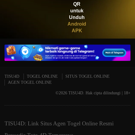
QR
Mahjong Wins 3 – Black
Scatter
untuk
Unduh
Android
APK
TISU4D
TOGEL ONLINE
SITUS TOGEL ONLINE
AGEN TOGEL ONLINE
©2026 TISU4D. Hak cipta dilindungi | 18+
TISU4D: Link Situs Agen Togel Online Resmi