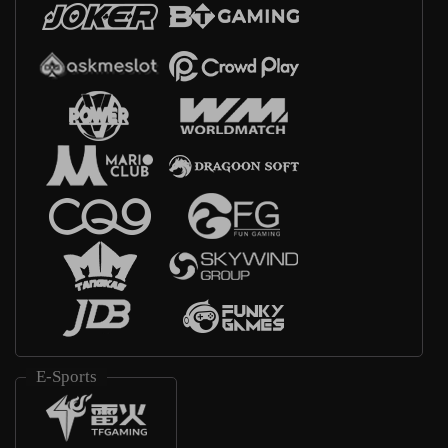
E-Sports