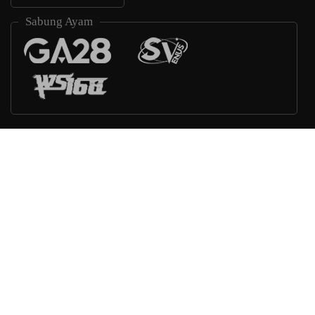
Sabung Ayam