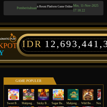
Min, 11-Nov-2025
Link Login Resmi Platform Game Online Terpercaya 2026
TOP HITS! TIS
Pemberitahuan
17.18.22
IDR
12,693,441,
KPOT
Y
GAME POPULER
Sweet Bonanza Super Scatter
Mahjong Wins 3 – Black Scatter
Sticky Bandits Thunder Rail
Sugar Bang Bang 2
Mahjong Ways 2
Wild Bounty Showdown
Ne