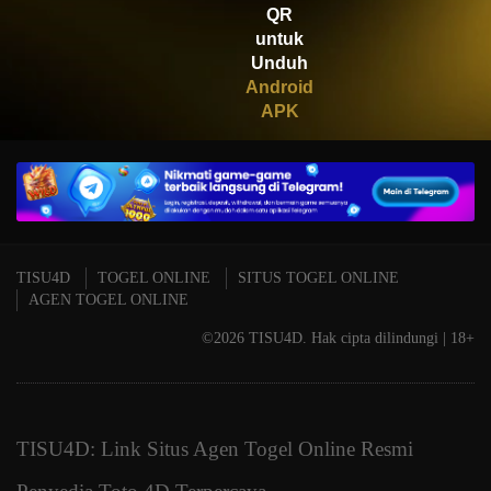
QR
Mahjong Wins 3 – Black
Scatter
untuk
Unduh
Android
APK
TISU4D
TOGEL ONLINE
SITUS TOGEL ONLINE
AGEN TOGEL ONLINE
©2026 TISU4D. Hak cipta dilindungi | 18+
TISU4D: Link Situs Agen Togel Online Resmi