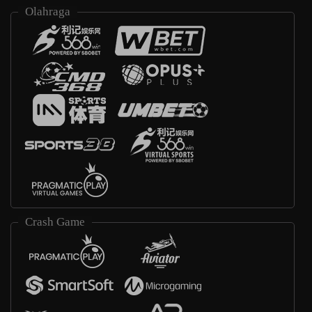
Olahraga
Crash Game