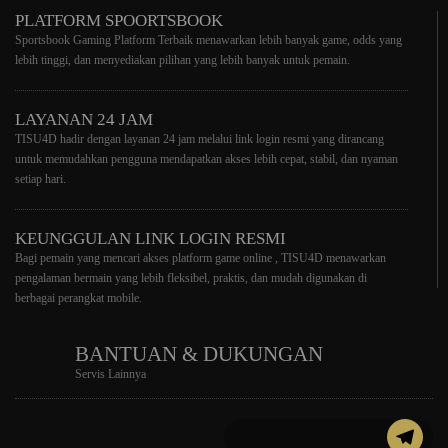
PLATFORM SPOORTSBOOK
Sportsbook Gaming Platform Terbaik menawarkan lebih banyak game, odds yang
lebih tinggi, dan menyediakan pilihan yang lebih banyak untuk pemain.
LAYANAN 24 JAM
TISU4D hadir dengan layanan 24 jam melalui link login resmi yang dirancang
untuk memudahkan pengguna mendapatkan akses lebih cepat, stabil, dan nyaman
setiap hari.
KEUNGGULAN LINK LOGIN RESMI
Bagi pemain yang mencari akses platform game online , TISU4D menawarkan
pengalaman bermain yang lebih fleksibel, praktis, dan mudah digunakan di
berbagai perangkat mobile.
BANTUAN & DUKUNGAN
Servis Lainnya