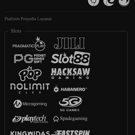
Platform Penyedia Layanan
Slots