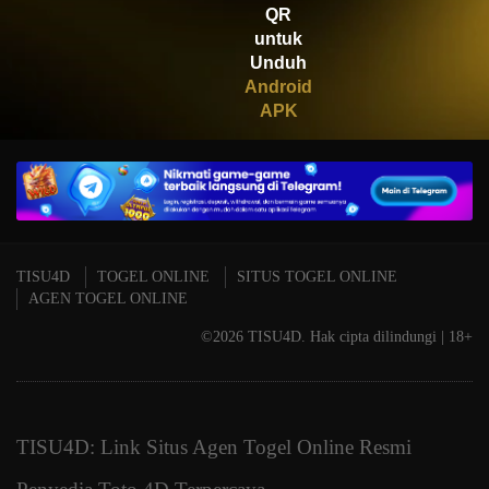
QR
Mahjong Wins 3 – Black
Scatter
untuk
Unduh
Android
APK
TISU4D
TOGEL ONLINE
SITUS TOGEL ONLINE
AGEN TOGEL ONLINE
©2026 TISU4D. Hak cipta dilindungi | 18+
TISU4D: Link Situs Agen Togel Online Resmi