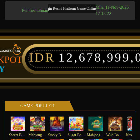
Min, 11-Nov-2025
Link Login Resmi Platform Game Online Terpercaya 2026
TOP HITS! TI
Pemberitahuan
17.18.22
IDR
12,678,999,
KPOT
Y
GAME POPULER
Sweet Bonanza Super Scatter
Mahjong Wins 3 – Black Scatter
Sticky Bandits Thunder Rail
Sugar Bang Bang 2
Mahjong Ways 2
Wild Bounty Showdown
Ne