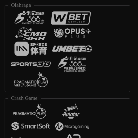
Olahraga
Crash Game