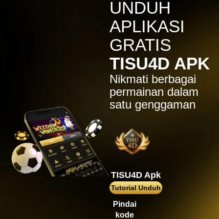
IDR
3,754,000.00
UNDUH
Mahjong ways 3 - Black
Scatter
APLIKASI
gac****p
GRATIS
IDR
9,122,000.00
Gates of Olympus™
TISU4D APK
ma****z
Nikmati berbagai
IDR
3,777,210.00
Sweet Bonanza
permainan dalam
satu genggaman
sa2****4
IDR
4,421,000.00
Gates of Gatot Kaca 1000
pet****17
IDR
8,126,000.00
Spaceman
TISU4D Apk
ya****er
IDR
12,659,100.00
Tutorial Unduh
Starlight Princess
Pindai
bu****2
kode
IDR
15,234,000.00