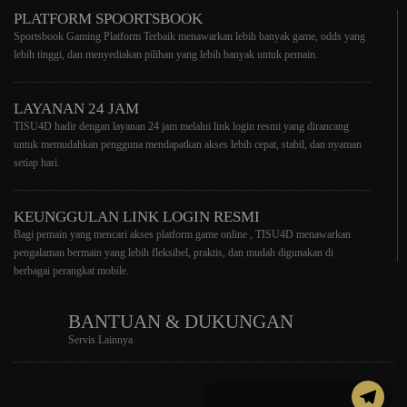
PLATFORM SPOORTSBOOK
Sportsbook Gaming Platform Terbaik menawarkan lebih banyak game, odds yang
lebih tinggi, dan menyediakan pilihan yang lebih banyak untuk pemain.
LAYANAN 24 JAM
TISU4D hadir dengan layanan 24 jam melalui link login resmi yang dirancang
untuk memudahkan pengguna mendapatkan akses lebih cepat, stabil, dan nyaman
setiap hari.
KEUNGGULAN LINK LOGIN RESMI
Bagi pemain yang mencari akses platform game online , TISU4D menawarkan
pengalaman bermain yang lebih fleksibel, praktis, dan mudah digunakan di
berbagai perangkat mobile.
BANTUAN & DUKUNGAN
Servis Lainnya