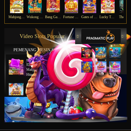
Mahjong Ways
Wukong - Black Scatter
Bang Gacor 1000
Fortune Gems
Gates of Olympus Super Scatter
Lucky Twins Nexus
The Cry
Video Slots Popular
PEMENANG MESIN SLOT
mu****45
IDR
8,777,8888.00
Mahjong Wins 2 – Scatter
Hitam
ya****tz
IDR
11,663,754.00
Starlight Princess x500
jus****12
IDR
5,231,773.00
Gates of Olympus 1000
gab****7