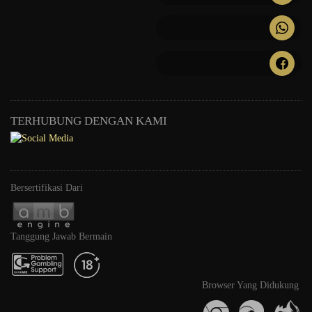
TERHUBUNG DENGAN KAMI
Bersertifikasi Dari
Tanggung Jawab Bermain
Browser Yang Didukung