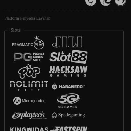
Platform Penyedia Layanan
Slots