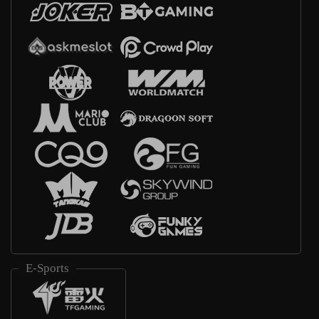
E-Sports