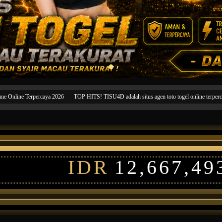
 Terpercaya 2026
TOP HITS! TISU4D adalah situs agen toto togel online terpercaya yang m
IDR
12,667,49