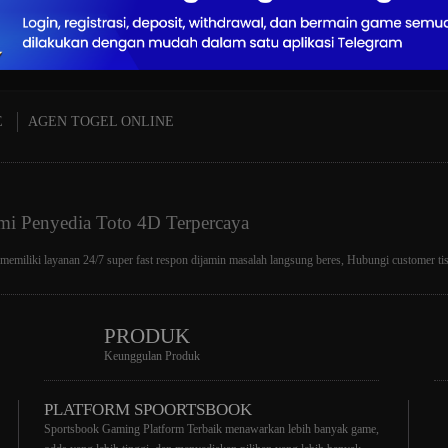
E
AGEN TOGEL ONLINE
mi Penyedia Toto 4D Terpercaya
g memiliki layanan 24/7 super fast respon dijamin masalah langsung beres, Hubungi customer ti
PRODUK
Keunggulan Produk
PLATFORM SPOORTSBOOK
Sportsbook Gaming Platform Terbaik menawarkan lebih banyak game,