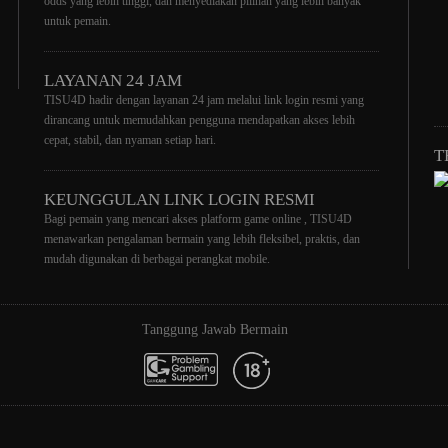
odds yang lebih tinggi, dan menyediakan pilihan yang lebih banyak
untuk pemain.
LAYANAN 24 JAM
TISU4D hadir dengan layanan 24 jam melalui link login resmi yang
dirancang untuk memudahkan pengguna mendapatkan akses lebih
cepat, stabil, dan nyaman setiap hari.
T
KEUNGGULAN LINK LOGIN RESMI
Bagi pemain yang mencari akses platform game online , TISU4D
menawarkan pengalaman bermain yang lebih fleksibel, praktis, dan
mudah digunakan di berbagai perangkat mobile.
Tanggung Jawab Bermain