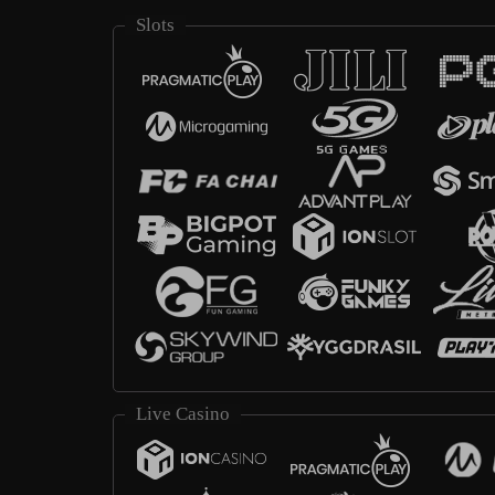
Slots
Live Casino