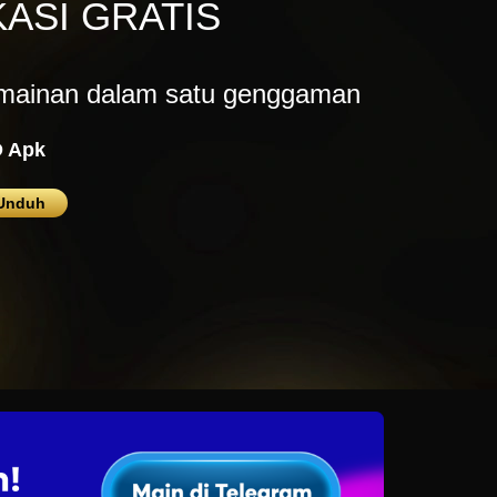
ASI GRATIS
rmainan dalam satu genggaman
 Apk
 Unduh