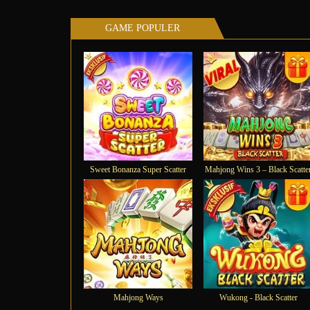
GAME POPULER
Sweet Bonanza Super Scatter
Mahjong Wins 3 – Black Scatte
Mahjong Ways
Wukong - Black Scatter