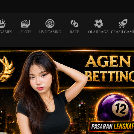
 GAMES
SLOTS
LIVE CASINO
RACE
OLAHRAGA
CRASH GAM