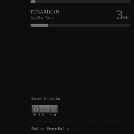
3
PENARIKAN
Min
Rata-Rata Waktu
Bersertifikasi Dari
Platform Penyedia Layanan