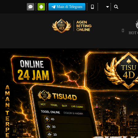
Main di Telegram
HOT