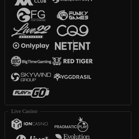
Live Casino