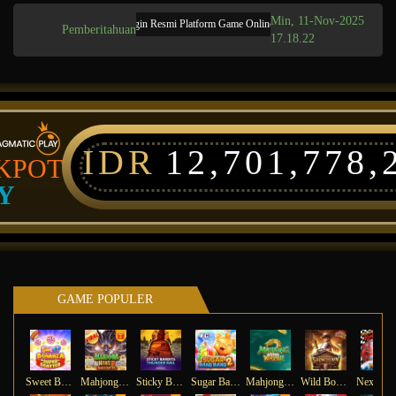
Min, 11-Nov-2025
Link Login Resmi Platform Game Online Terpercaya 2026
TOP HITS! T
Pemberitahuan
17.18.22
IDR
12,701,778,
KPOT
Y
GAME POPULER
Sweet Bonanza Super Scatter
Mahjong Wins 3 – Black Scatter
Sticky Bandits Thunder Rail
Sugar Bang Bang 2
Mahjong Ways 2
Wild Bounty Showdown
Ne