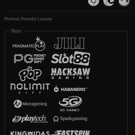
Platform Penyedia Layanan
Slots