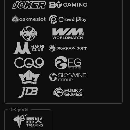
E-Sports