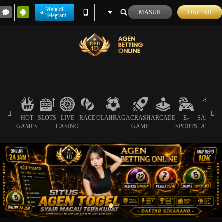
Main di
MASUK
DAFTAR
Telegram
HOT
SLOTS
LIVE
RACE
OLAHRAGA
CRASH
ARCADE
E-
SABUN
GAMES
CASINO
GAME
SPORTS
AYAM