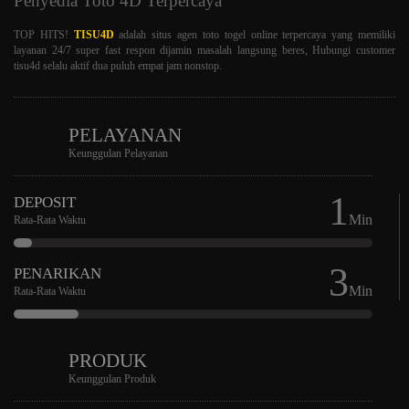
Penyedia Toto 4D Terpercaya
TOP HITS!
TISU4D
adalah situs agen toto togel online terpercaya yang memiliki
layanan 24/7 super fast respon dijamin masalah langsung beres, Hubungi customer
tisu4d selalu aktif dua puluh empat jam nonstop.
PELAYANAN
Keunggulan Pelayanan
1
DEPOSIT
Min
Rata-Rata Waktu
3
PENARIKAN
Min
Rata-Rata Waktu
PRODUK
Keunggulan Produk