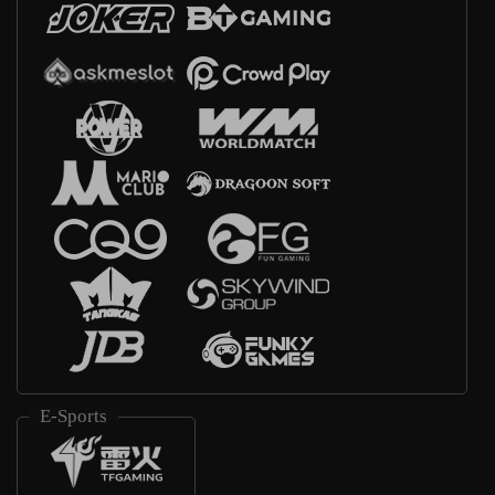
E-Sports