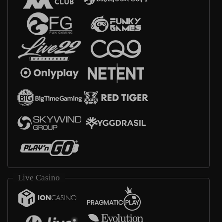
Live Casino