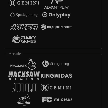
Arcade