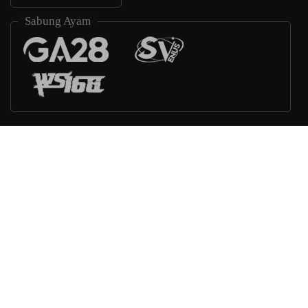
Sabung Ayam