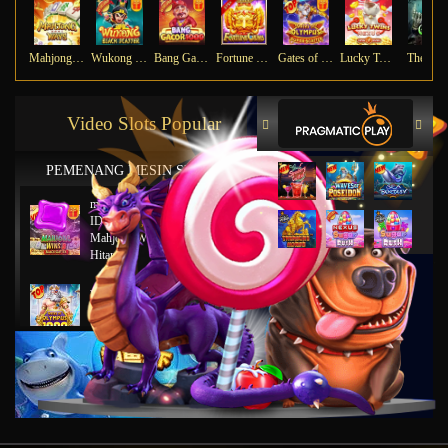
Mahjong Ways
Wukong - Black Scatter
Bang Gacor 1000
Fortune Gems
Gates of Olympus Super Scatter
Lucky Twins Nexus
The Cry
Video Slots Popular
PEMENANG MESIN SLOT
mu****45
IDR
8,777,8888.00
Mahjong Wins 2 – Scatter
Hitam
ya****tz
IDR
11,663,754.00
Starlight Princess x500
jus****12
IDR
5,231,773.00
Gates of Olympus 1000
gab****7