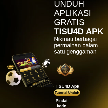
IDR
3,754,000.00
UNDUH
Mahjong ways 3 - Black
Scatter
APLIKASI
gac****p
GRATIS
IDR
9,122,000.00
Gates of Olympus™
TISU4D APK
ma****z
Nikmati berbagai
IDR
3,777,210.00
Sweet Bonanza
permainan dalam
satu genggaman
sa2****4
IDR
4,421,000.00
Gates of Gatot Kaca 1000
pet****17
IDR
8,126,000.00
Spaceman
TISU4D Apk
ya****er
IDR
12,659,100.00
Tutorial Unduh
Starlight Princess
Pindai
bu****2
kode
IDR
15,234,000.00