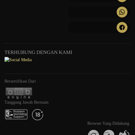
TERHUBUNG DENGAN KAMI
Bersertifikasi Dari
Tanggung Jawab Bermain
Browser Yang Didukung