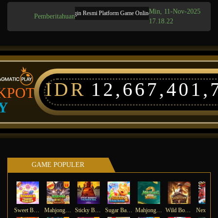
Min, 11-Nov-2025
Link Login Resmi Platform Game Online Terpercaya 2026
TOP HITS! TI
Pemberitahuan
17.18.22
IDR
12,667,401,
KPOT
Y
GAME POPULER
Sweet Bonanza Super Scatter
Mahjong Wins 3 – Black Scatter
Sticky Bandits Thunder Rail
Sugar Bang Bang 2
Mahjong Ways 2
Wild Bounty Showdown
Ne