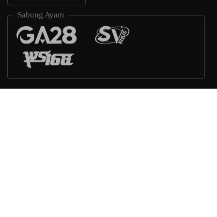
Sabung Ayam