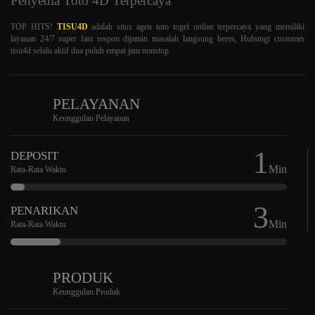
Penyedia Toto 4D Terpercaya
TOP HITS!
TISU4D
adalah situs agen toto togel online terpercaya yang memiliki
layanan 24/7 super fast respon dijamin masalah langsung beres, Hubungi customer
tisu4d selalu aktif dua puluh empat jam nonstop.
PELAYANAN
Keunggulan Pelayanan
1
DEPOSIT
Min
Rata-Rata Waktu
3
PENARIKAN
Min
Rata-Rata Waktu
PRODUK
Keunggulan Produk