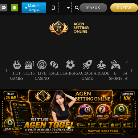
Main di
MASUK
DAFTAR
Telegram
HOT
SLOTS
LIVE
RACE
OLAHRAGA
CRASH
ARCADE
E-
SABUN
GAMES
CASINO
GAME
SPORTS
AYAM