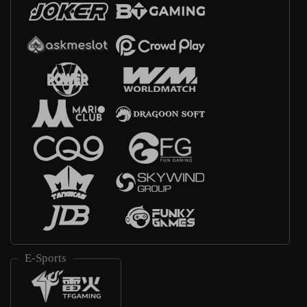
E-Sports