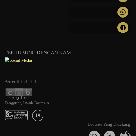
TERHUBUNG DENGAN KAMI
Bersertifikasi Dari
Tanggung Jawab Bermain
Browser Yang Didukung