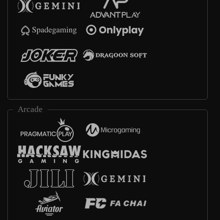
Arcade