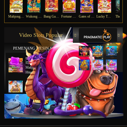
Mahjong Ways
Wukong - Black Scatter
Bang Gacor 1000
Fortune Gems
Gates of Olympus Super Scatter
Lucky Twins Nexus
The Cry
Video Slots Popular
PEMENANG MESIN SLOT
mu****45
IDR
8,777,8888.00
Mahjong Wins 2 – Scatter
Hitam
ya****tz
IDR
11,663,754.00
Starlight Princess x500
jus****12
IDR
5,231,773.00
Gates of Olympus 1000
gab****7