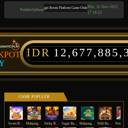
Min, 11-Nov-2025
Link Login Resmi Platform Game Online Terpercaya 2026
TOP HITS! T
Pemberitahuan
17.18.22
IDR
12,677,885,
KPOT
Y
GAME POPULER
Sweet Bonanza Super Scatter
Mahjong Wins 3 – Black Scatter
Sticky Bandits Thunder Rail
Sugar Bang Bang 2
Mahjong Ways 2
Wild Bounty Showdown
Ne