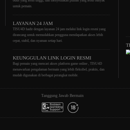
odds yang lebih tinggi, dan menyediakan pilihan yang lebih banyak
untuk pemain.
LAYANAN 24 JAM
TISU4D hadir dengan layanan 24 jam melalui link login resmi yang
dirancang untuk memudahkan pengguna mendapatkan akses lebih
cepat, stabil, dan nyaman setiap hari.
T
KEUNGGULAN LINK LOGIN RESMI
Bagi pemain yang mencari akses platform game online , TISU4D
menawarkan pengalaman bermain yang lebih fleksibel, praktis, dan
mudah digunakan di berbagai perangkat mobile.
Tanggung Jawab Bermain