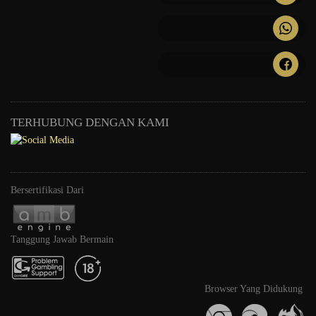
TERHUBUNG DENGAN KAMI
Bersertifikasi Dari
Tanggung Jawab Bermain
Browser Yang Didukung