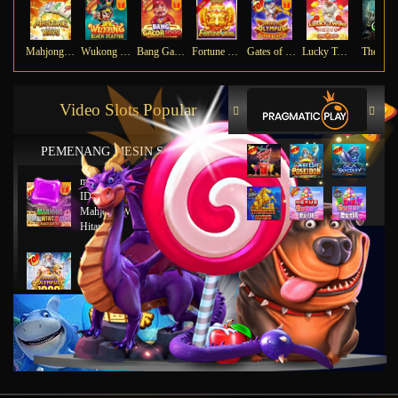
Mahjong Ways
Wukong - Black Scatter
Bang Gacor 1000
Fortune Gems
Gates of Olympus Super Scatter
Lucky Twins Nexus
The Cry
Video Slots Popular
PEMENANG MESIN SLOT
mu****45
IDR
8,777,8888.00
Mahjong Wins 2 – Scatter
Hitam
ya****tz
IDR
11,663,754.00
Starlight Princess x500
jus****12
IDR
5,231,773.00
Gates of Olympus 1000
gab****7