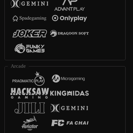
Arcade