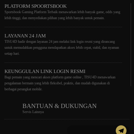
PLATFORM SPOORTSBOOK
Sportsbook Gaming Platform Terbaik menawarkan lebih banyak game, odds yang
lebih tinggi, dan menyediakan pilihan yang lebih banyak untuk pemain.
LAYANAN 24 JAM
TISU4D hadir dengan layanan 24 jam melalui link login resmi yang dirancang
untuk memudahkan pengguna mendapatkan akses lebih cepat, stabil, dan nyaman
setiap hari.
KEUNGGULAN LINK LOGIN RESMI
Bagi pemain yang mencari akses platform game online , TISU4D menawarkan
pengalaman bermain yang lebih fleksibel, praktis, dan mudah digunakan di
berbagai perangkat mobile.
BANTUAN & DUKUNGAN
Servis Lainnya