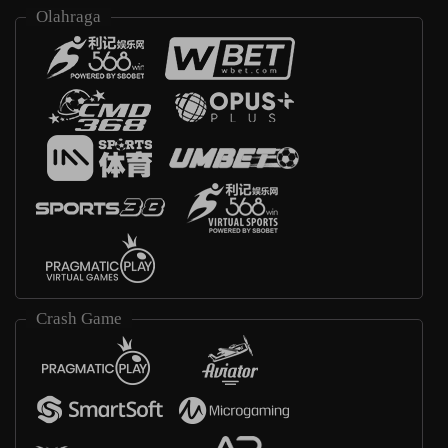
Olahraga
Crash Game