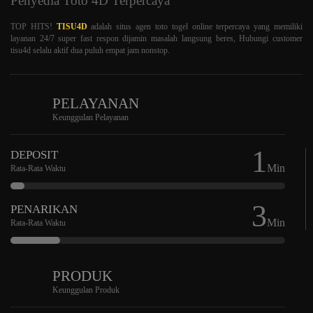
Penyedia Toto 4D Terpercaya
TOP HITS!
TISU4D
adalah situs agen toto togel online terpercaya yang memiliki
layanan 24/7 super fast respon dijamin masalah langsung beres, Hubungi customer
tisu4d selalu aktif dua puluh empat jam nonstop.
PELAYANAN
Keunggulan Pelayanan
1
DEPOSIT
Min
Rata-Rata Waktu
3
PENARIKAN
Min
Rata-Rata Waktu
PRODUK
Keunggulan Produk