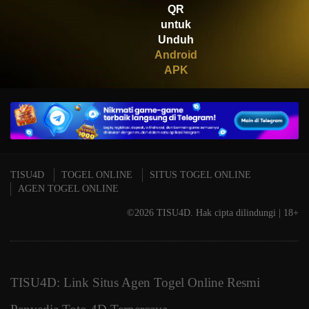
QR
Mahjong Wins 3 – Black
Scatter
untuk
Unduh
Android
APK
TISU4D
TOGEL ONLINE
SITUS TOGEL ONLINE
AGEN TOGEL ONLINE
©2026 TISU4D. Hak cipta dilindungi | 18+
TISU4D: Link Situs Agen Togel Online Resmi