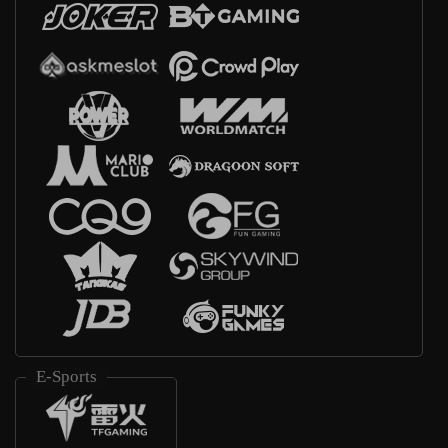
E-Sports