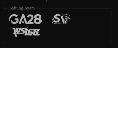
Sabung Ayam