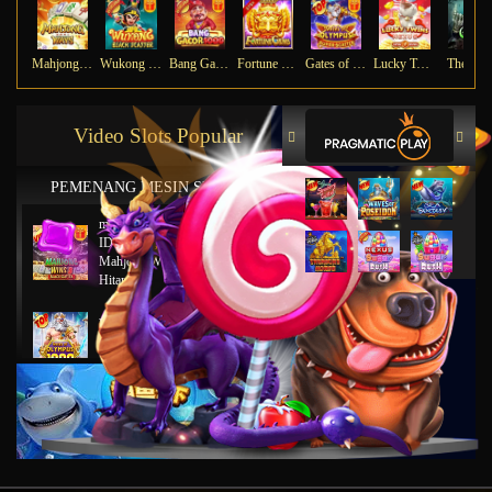
Mahjong Ways
Wukong - Black Scatter
Bang Gacor 1000
Fortune Gems
Gates of Olympus Super Scatter
Lucky Twins Nexus
The Cry
Video Slots Popular
PEMENANG MESIN SLOT
mu****45
IDR
8,777,8888.00
Mahjong Wins 2 – Scatter
Hitam
ya****tz
IDR
11,663,754.00
Starlight Princess x500
jus****12
IDR
5,231,773.00
Gates of Olympus 1000
gab****7