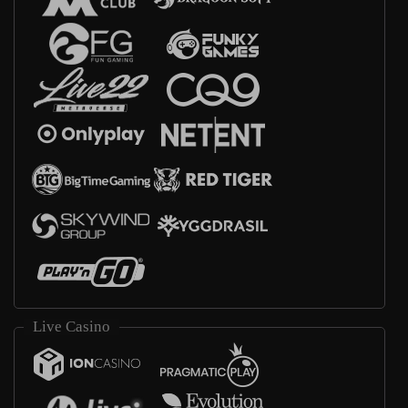
Live Casino