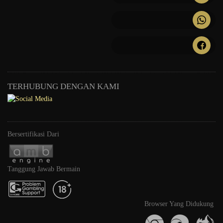
TERHUBUNG DENGAN KAMI
Bersertifikasi Dari
Tanggung Jawab Bermain
Browser Yang Didukung