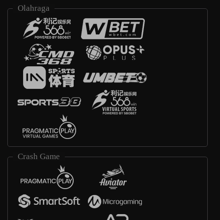
Olahraga
Crash Game