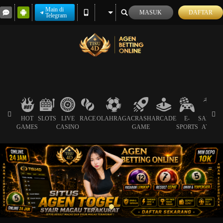
Main di
MASUK
DAFTAR
Telegram
HOT
SLOTS
LIVE
RACE
OLAHRAGA
CRASH
ARCADE
E-
SABUN
GAMES
CASINO
GAME
SPORTS
AYAM