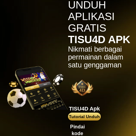
IDR
3,754,000.00
UNDUH
Mahjong ways 3 - Black
Scatter
APLIKASI
gac****p
GRATIS
IDR
9,122,000.00
Gates of Olympus™
TISU4D APK
ma****z
Nikmati berbagai
IDR
3,777,210.00
Sweet Bonanza
permainan dalam
satu genggaman
sa2****4
IDR
4,421,000.00
Gates of Gatot Kaca 1000
pet****17
IDR
8,126,000.00
Spaceman
TISU4D Apk
ya****er
IDR
12,659,100.00
Tutorial Unduh
Starlight Princess
Pindai
bu****2
kode
IDR
15,234,000.00