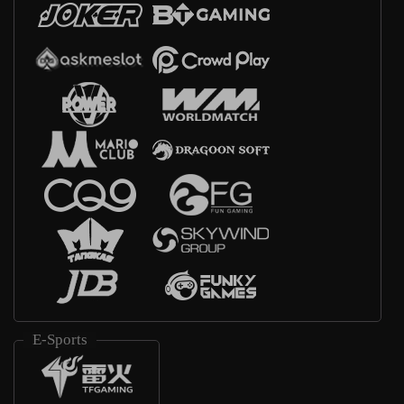
E-Sports