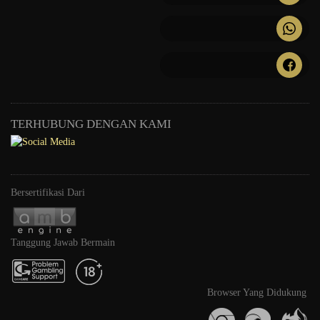
TERHUBUNG DENGAN KAMI
Bersertifikasi Dari
Tanggung Jawab Bermain
Browser Yang Didukung