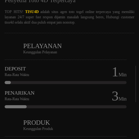
Penyedia Toto 4D Terpercaya
TOP HITS!
TISU4D
adalah situs agen toto togel online terpercaya yang memiliki
layanan 24/7 super fast respon dijamin masalah langsung beres, Hubungi customer
tisu4d selalu aktif dua puluh empat jam nonstop.
PELAYANAN
Keunggulan Pelayanan
1
DEPOSIT
Min
Rata-Rata Waktu
3
PENARIKAN
Min
Rata-Rata Waktu
PRODUK
Keunggulan Produk