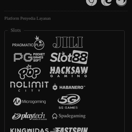
Platform Penyedia Layanan
Slots