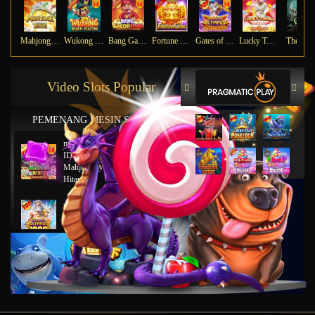
Mahjong Ways
Wukong - Black Scatter
Bang Gacor 1000
Fortune Gems
Gates of Olympus Super Scatter
Lucky Twins Nexus
The Cry
Video Slots Popular
PEMENANG MESIN SLOT
mu****45
IDR
8,777,8888.00
Mahjong Wins 2 – Scatter
Hitam
ya****tz
IDR
11,663,754.00
Starlight Princess x500
jus****12
IDR
5,231,773.00
Gates of Olympus 1000
gab****7