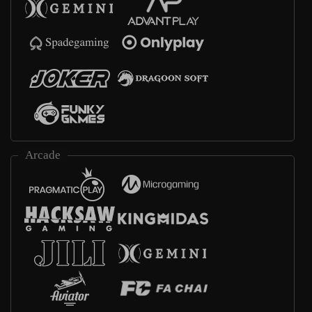
Arcade