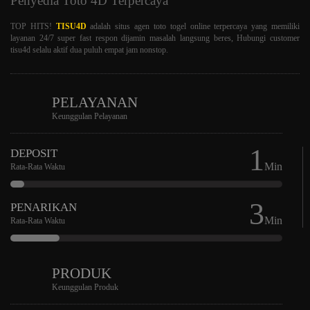
Penyedia Toto 4D Terpercaya
TOP HITS!
TISU4D
adalah situs agen toto togel online terpercaya yang memiliki
layanan 24/7 super fast respon dijamin masalah langsung beres, Hubungi customer
tisu4d selalu aktif dua puluh empat jam nonstop.
PELAYANAN
Keunggulan Pelayanan
1
DEPOSIT
Min
Rata-Rata Waktu
3
PENARIKAN
Min
Rata-Rata Waktu
PRODUK
Keunggulan Produk