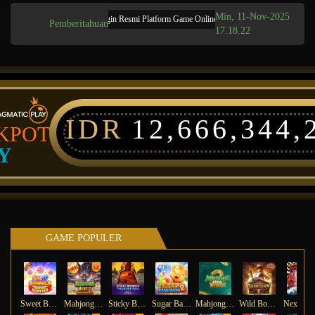
Min, 11-Nov-2025
Link Login Resmi Platform Game Online Terpercaya 2026
TOP HITS! TI
Pemberitahuan
17.18.22
IDR
12,666,344,
KPOT
Y
GAME POPULER
Sweet Bonanza Super Scatter
Mahjong Wins 3 – Black Scatter
Sticky Bandits Thunder Rail
Sugar Bang Bang 2
Mahjong Ways 2
Wild Bounty Showdown
Ne