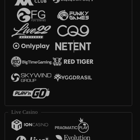
Live Casino