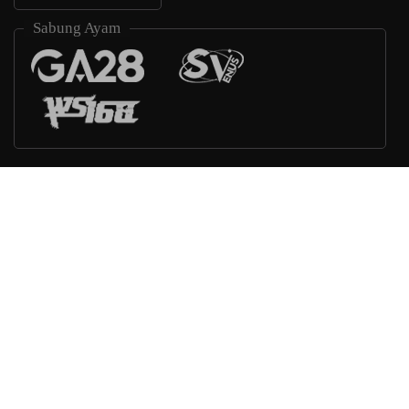
Sabung Ayam