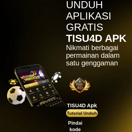
IDR
3,754,000.00
UNDUH
Mahjong ways 3 - Black
Scatter
APLIKASI
gac****p
GRATIS
IDR
9,122,000.00
Gates of Olympus™
TISU4D APK
ma****z
Nikmati berbagai
IDR
3,777,210.00
Sweet Bonanza
permainan dalam
satu genggaman
sa2****4
IDR
4,421,000.00
Gates of Gatot Kaca 1000
pet****17
IDR
8,126,000.00
Spaceman
TISU4D Apk
ya****er
IDR
12,659,100.00
Tutorial Unduh
Starlight Princess
Pindai
bu****2
kode
IDR
15,234,000.00