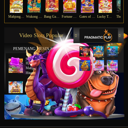
Mahjong Ways
Wukong - Black Scatter
Bang Gacor 1000
Fortune Gems
Gates of Olympus Super Scatter
Lucky Twins Nexus
The Cry
Video Slots Popular
PEMENANG MESIN SLOT
mu****45
IDR
8,777,8888.00
Mahjong Wins 2 – Scatter
Hitam
ya****tz
IDR
11,663,754.00
Starlight Princess x500
jus****12
IDR
5,231,773.00
Gates of Olympus 1000
gab****7