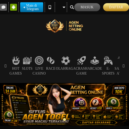
Main di
MASUK
DAFTAR
Telegram
HOT
SLOTS
LIVE
RACE
OLAHRAGA
CRASH
ARCADE
E-
SABUN
GAMES
CASINO
GAME
SPORTS
AYAM