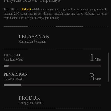
Penyedia Toto 4D Terpercaya
TOP HITS!
TISU4D
adalah situs agen toto togel online terpercaya yang memiliki
layanan 24/7 super fast respon dijamin masalah langsung beres, Hubungi customer
tisu4d selalu aktif dua puluh empat jam nonstop.
PELAYANAN
Keunggulan Pelayanan
1
DEPOSIT
Min
Rata-Rata Waktu
3
PENARIKAN
Min
Rata-Rata Waktu
PRODUK
Keunggulan Produk