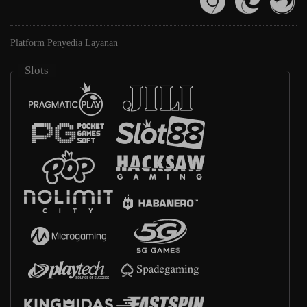
Platform Penyedia Layanan
Slots