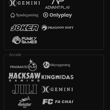
Arcade